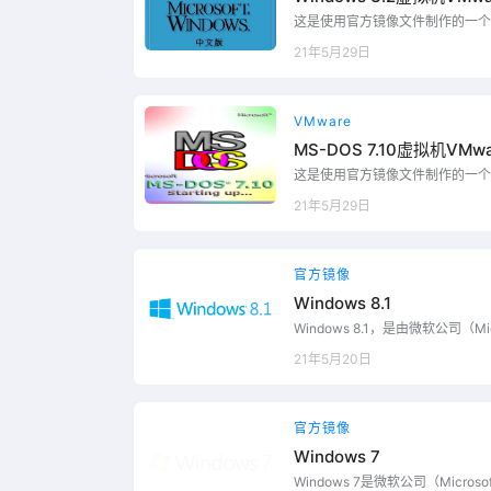
这是使用官方镜像文件制作的一个
机文件，使用解压软件解压到合适
21年5月29日
相关文件即可开机使用。 注：安装该系统
版本16.1.2 build-17966
行此系统。 如何使用VMware虚拟
所示，运行软件后点击…...
VMware
MS-DOS 7.10虚拟机VM
这是使用官方镜像文件制作的一个
机文件，使用解压软件解压到合适
21年5月29日
相关文件即可开机使用。 注：安装该系统
版本16.1.2 build-17966
行此系统。 如何使用VMware虚拟
所示，运行软件后点击…...
官方镜像
Windows 8.1
Windows 8.1，是由微软公司（
机和平板电脑等设备。 微软于北京时
21年5月20日
ndows 8.1正式版，通过Win
载。 Windows 8.1中，微软发
2018年1月10日，微软公司宣布，20
官方镜像
Windows 7
Windows 7是微软公司（Micr