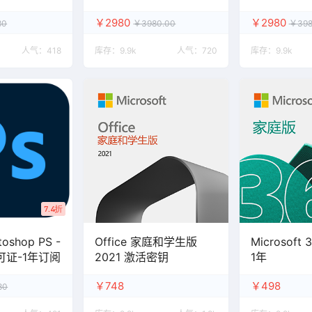
订阅
年订阅
￥2980
￥2980
80
￥3980.00
￥398
人气：
418
库存：
9.9k
人气：
720
库存：
9.9k
7.4折
toshop PS -
Office 家庭和学生版
Microsoft
可证-1年订阅
2021 激活密钥
1年
￥748
￥498
80