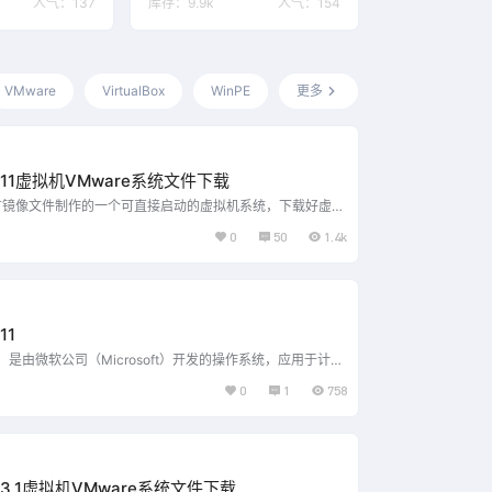
人气：
137
库存：
9.9k
人气：
154
VMware
VirtualBox
WinPE
更多
s 11虚拟机VMware系统文件下载
方镜像文件制作的一个可直接启动的虚拟机系统，下载好虚拟
解压软件解压到合适的位置，在VMware虚拟机软件中打开
0
50
1.4k
可开机使用。 注：若你的虚拟机版本过低，请尝试更改硬件
骤如下； 选中需要修改的计算机，点击【虚拟机】、【管
硬件兼容性(H)】、点击【下一步】，修改低版本后点击
点击【更改此虚拟机(A)】，点击【下一步】即可。 如…...
11
 11，是由微软公司（Microsoft）开发的操作系统，应用于计算
设备。 2021年6月24日，微软推出Windows 11操作系
0
1
758
6年来首次推出新的Windows 操作系统 2021年6月，微
开发者大会上宣布，将会在6月24日公布“下一代 Windows”
ration of Windows），Windows 10 21H…...
s 3.1虚拟机VMware系统文件下载