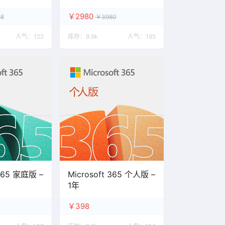
队商业许可证-1年订阅
￥2980
8
￥3980
人气：
122
库存：
9.9k
人气：
195
 365 家庭版 –
Microsoft 365 个人版 –
1年
￥398