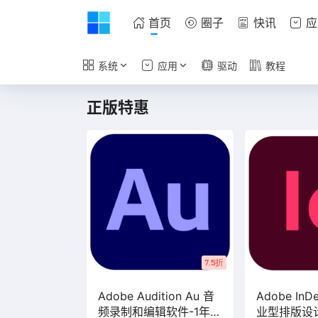
首页
圈子
快讯
应
系统
应用
驱动
教程
正版特惠
7.5折
Adobe Audition Au 音
Adobe InDe
频录制和编辑软件-1年订
业型排版设