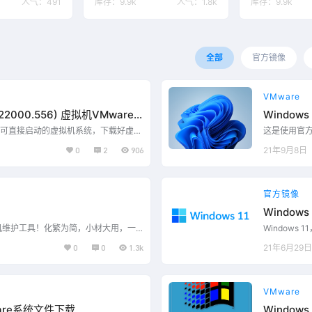
人气：
491
库存：
9.9k
人气：
1.8k
库存：
9.9k
全部
官方镜像
VMware
(22000.556) 虚拟机VMware
Window
可直接启动的虚拟机系统，下载好虚拟
这是使用官
的位置，在VMware虚拟机软件中打开
机文件，使用
0
2
906
21年9月8日
你的虚拟机版本过低，请尝试更改硬件
相关文件即
改的计算机，点击【虚拟机】、【管
兼容性，步
、点击【下一步】，修改低版本后点击
理】、【更改
)】，点击【下一步】即可。 如…...
【下一步】，
官方镜像
Windows 
E装机维护工具！化繁为简，小材大用，一
Windows
，最好用的PE工具箱，没有之一。无任
机和平板电脑等
0
0
1.3k
21年6月29日
比超高的第三方工具合集。2.1采用的
统，这是微软近
的PE维护系统。 正式版更新日期：202
软在Build
16日发布的2.1正式版中包含的ghost 12.
（Next gene
VMware
ware系统文件下载
Window