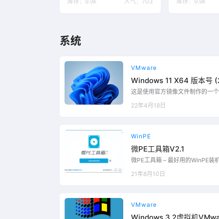
库存：
9.9k
人气：
703
库存：
9.9k
系统
VMware
Windows 11 X64 版本号 
系统文件下载
这是使用官方镜像文件制作的一个
机文件，使用解压软件解压到合适
22年4月18日
相关文件即可开机使用。 注：若
兼容性，步骤如下； 选中需要修
理】、【更改硬件兼容性(H)】
【下一步】，点击【更改此虚拟机(A
WinPE
微PE工具箱V2.1
微PE工具箱 – 最好用的WinP
键安装，极速启动。微PE工具箱
21年8月10日
何广告推广，内核完整精简，性价
全新Win10PE内核，堪称最好用
0.06.20 接用户反馈，2020.06.
0.0.8065的分卷策略体…...
VMware
Windows 3.2虚拟机VM