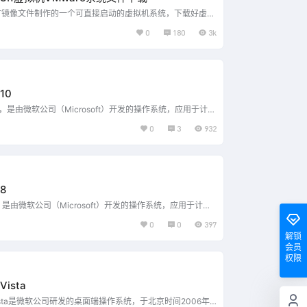
方镜像文件制作的一个可直接启动的虚拟机系统，下载好虚拟
解压软件解压到合适的位置，在VMware虚拟机软件中打开
0
180
3k
机使用。 注：安装该系统使用的是Workstation 16 Pro，
2 build-17966106，未向下兼容，建议使用该版本或更高版本运
何使用VMware虚拟机打开系统 Windows版打开方式 如图
后点击…...
10
 10，是由微软公司（Microsoft）开发的操作系统，应用于计算
等设备 。 Windows 10在易用性和安全性方面有了极大的提
0
3
932
对云服务、智能移动设备、自然人机交互等新技术进行融合
态硬盘、生物识别、高分辨率屏幕等硬件进行了优化完善与支
系统最新版本。...
 8
 8，是由微软公司（Microsoft）开发的操作系统，应用于计算
设备，于2012年10月26日发布 [2] 。 Windows 8共有4
日
0
0
397
分别面向不同用户和设备 。 2016年1月12日，微软公司宣
解锁
ndows 8进行安全更新的支持。 仅收录该系统最新版本。...
会员
权限
Vista
 Vista是微软公司研发的桌面端操作系统，于北京时间2006年1