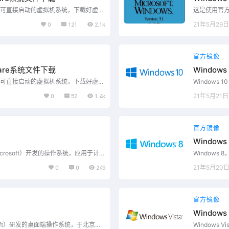
可直接启动的虚拟机系统，下载好虚拟
这是使用官
的位置，在VMware虚拟机软件中打开
机文件，使用
0
121
2.1k
21年5月29日
使用的是Workstation 16 Pro，
相关文件即可开
106，未向下兼容，建议使用该版本或更高版本运
版本16.1.
机打开系统 Windows版打开方式 如图
行此系统。 如
所示，运行软件
官方镜像
ware系统文件下载
Windows 
可直接启动的虚拟机系统，下载好虚拟
Windows
的位置，在VMware虚拟机软件中打开
机和平板电脑
0
52
1.4k
21年5月21日
使用的是Workstation 16 Pro，
升，除了针
106，未向下兼容，建议使用该版本或更高版本运
外，还对固
机打开系统 Windows版打开方式 如图
持。 仅收录该
官方镜像
Windows
Microsoft）开发的操作系统，应用于计算
Windows
间2013年10月17日晚上7点发布Wi
机和平板电脑等
0
0
245
21年5月20
dows应用商店进行更新推送及其订阅免费下
个发行版本，
布了与Windows 8有区别的多个重要更新。
布，停止对Wi
23年1月10日停止对Windows …...
官方镜像
Windows 
osoft）研发的桌面端操作系统，于北京时
Windows