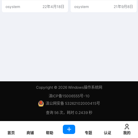
注：若你的虚拟机版本过低，请尝
注：若你的虚拟机版本过低，请尝
osystem
22年4月18日
osystem
21年9月8日
试更改硬件兼容性，步骤如下； 选
试更改硬件兼容性，步骤如下； 选
中需要修改的计算机，点击【虚拟
中需要修改的计算机，点击【虚拟
机】、【管理】、【更改硬件兼容
机】、【管理】、【更改硬件兼容
性(H)】、点击【下一步】，修改低
性(H)】、点击【下一步】，修改低
版本后点击【下一步】，点击【更
版本后点击【下一步】，点击【更
改此虚拟机(A)】，点击【下一步】
改此虚拟机(A)】，点击【下一步】
即可。 如…
即可。 如…
Copyright © 2026
Windows操作系统网
滇ICP备15006555号-10
滇公网安备 53262102000415号
查询 56 次，耗时 0.2439 秒
首页
商铺
帮助
专题
认证
我的