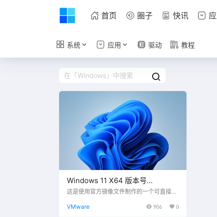
首页
圈子
快讯
应
系统
应用
驱动
教程
Windows 11 X64 版本号
(22000.556) 虚拟机VMware系统
这是使用官方镜像文件制作的一个可直接启
动的虚拟机系统，下载好虚拟机文件，使用
文件下载
VMware
906
0
解压软件解压到合适的位置，在VMware虚
拟机软件中打开相关文件即可开机使用。