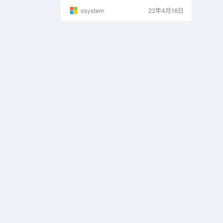
注：若你的虚拟机版本过低，请尝试更改硬
osystem
22年4月18日
件兼容性，步骤如下； 选中需要修改的计算
机，点击【虚拟机】、【管理】、【更改硬
件兼容性(H)】、点击【下一步】，修改低
版本后点击【下一步】，点击【更改此虚拟
机(A)】，点击【下一步】即可。 如…